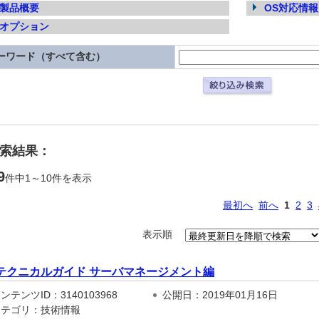
製品概要
OS対応情報
オプション
ーワード（すべて含む）
検索結果：
9
件中1～10件を表示
最初へ
前へ
1
2
3
表示順
テクニカルガイド サーバマネージメント編
テンツID：3140103968
公開日：2019年01月16日
テゴリ：技術情報