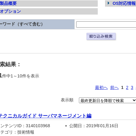
製品概要
OS対応情報
オプション
ーワード（すべて含む）
検索結果：
1
件中1～10件を表示
最初へ
前へ
1
2
3
表示順
テクニカルガイド サーバマネージメント編
テンツID：3140103968
公開日：2019年01月16日
テゴリ：技術情報