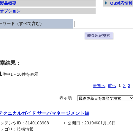
製品概要
OS対応情報
オプション
ーワード（すべて含む）
検索結果：
1
件中1～10件を表示
最初へ
前へ
1
2
3
表示順
テクニカルガイド サーバマネージメント編
テンツID：3140103968
公開日：2019年01月16日
テゴリ：技術情報