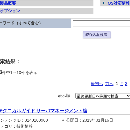
製品概要
OS対応情報
オプション
ーワード（すべて含む）
検索結果：
3
件中1～10件を表示
最初へ
前へ
1
2
3
表示順
テクニカルガイド サーバマネージメント編
テンツID：3140103968
公開日：2019年01月16日
テゴリ：技術情報