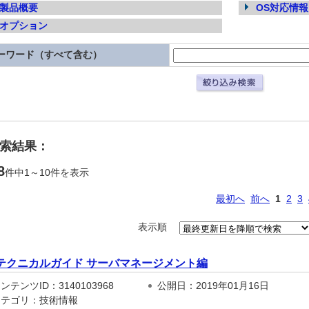
製品概要
OS対応情報
オプション
ーワード（すべて含む）
検索結果：
8
件中1～10件を表示
最初へ
前へ
1
2
3
表示順
テクニカルガイド サーバマネージメント編
テンツID：3140103968
公開日：2019年01月16日
テゴリ：技術情報