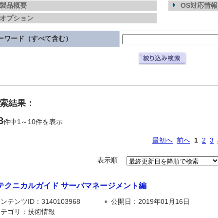
製品概要
OS対応情報
オプション
ーワード（すべて含む）
検索結果：
8
件中1～10件を表示
最初へ
前へ
1
2
3
表示順
テクニカルガイド サーバマネージメント編
テンツID：3140103968
公開日：2019年01月16日
テゴリ：技術情報