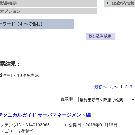
製品概要
OS対応情報
オプション
ーワード（すべて含む）
検索結果：
8
件中1～10件を表示
最初へ
前へ
1
2
3
表示順
テクニカルガイド サーバマネージメント編
テンツID：3140103968
公開日：2019年01月16日
テゴリ：技術情報