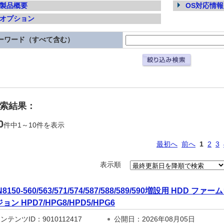
製品概要
OS対応情報
オプション
ーワード（すべて含む）
検索結果：
0
件中1～10件を表示
最初へ
前へ
1
2
3
表示順
N8150-560/563/571/574/587/588/589/590増設用 H
ョン HPD7/HPG8/HPD5/HPG6
テンツID：9010112417
公開日：2026年08月05日