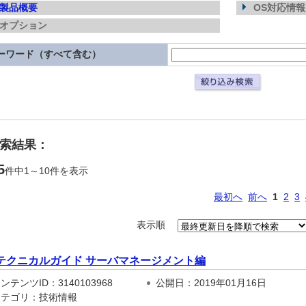
製品概要
OS対応情報
オプション
ーワード（すべて含む）
検索結果：
5
件中1～10件を表示
最初へ
前へ
1
2
3
表示順
テクニカルガイド サーバマネージメント編
テンツID：3140103968
公開日：2019年01月16日
テゴリ：技術情報