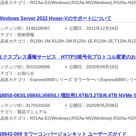
名カテゴリ：R31Aa-E2(Windows),R32Aa-M2(Windows),R32Aa-H2(W
Windows Server 2022 Hyper-Vのサポートについて
テンツID：3140108387
公開日：2021年12月24日
テゴリ：技術情報
名カテゴリ：R120h-1M,R120h-2M,R120h-1E,R120h-2E,T120h,R120h-
エクスプレス通報サービス HTTPS暗号化プロトコル変更の
テンツID：3010105099
公開日：2025年09月10日
テゴリ：お知らせ
名カテゴリ：Express5800シリーズ タワーサーバ,Express5800シリー
N8850-083(L)/084(L)/085(L) 増設用1.6TB/3.2TB/6.4TB 
テンツID：3170103150
公開日：2026年05月08日
テゴリ：製品マニュアル
名カテゴリ：R31Aa-E2(Windows),R32Aa-M2(Windows),R32Aa-H2(Win
N8843-009 タワーコンバージョンキット ユーザーズガイド