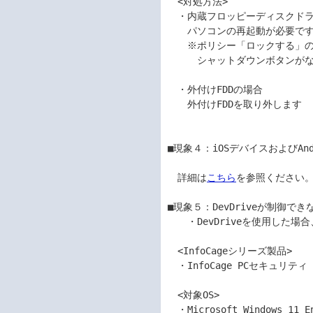
　<対処方法> 	

　・内蔵フロッピーディスクドライブ（
　　パソコンの再起動が必要です。  
　　※ポリシー「ロックする」の場
　　　シャットダウンボタンがない
　・外付けFDDの場合     	

　　外付けFDDを取り外します 	

■現象４：iOSデバイスおよびAnd
　詳細は
こちら
を参照ください。	
■現象５：DevDriveが制御できない
　　・DevDriveを使用した場
　<InfoCageシリーズ製品>      
　・InfoCage PCセキュリティ Ver
　<対象OS> 	

　・Microsoft Windows 11 