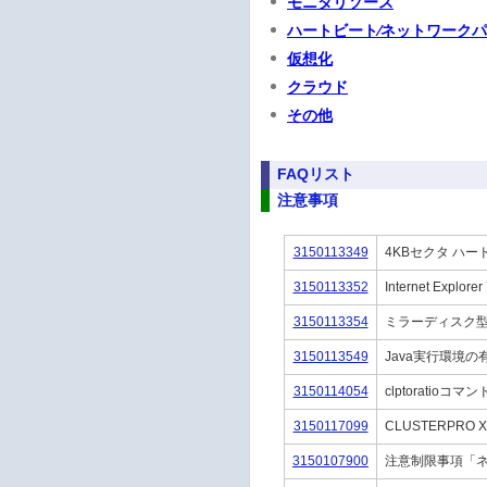
モニタリソース
ハートビート⁄ネットワーク
仮想化
クラウド
その他
FAQリスト
注意事項
3150113349
4KBセクタ ハ
3150113352
Internet Exp
3150113354
ミラーディスク
3150113549
Java実行環境の
3150114054
clptorati
3150117099
CLUSTERPRO
3150107900
注意制限事項「