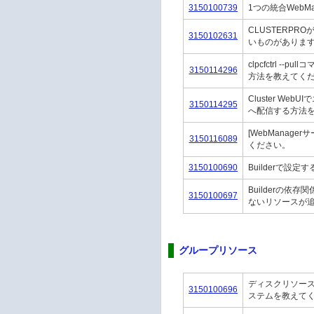
3150100739
1つの統合WebM
CLUSTERP
3150102631
いものがありま
clpcfctrl 
3150114296
方法を教えてく
Cluster We
3150114295
へ配信する方法
[WebManag
3150116089
ください。
3150100690
Builderで
Builderの
3150100697
ないリソースが
グループリソース
ディスクリソー
3150100696
ステムを教えて