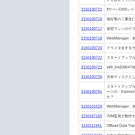
3150100715
ftサーバ(300
3150100716
他社製の二重化(
3150100717
仮想マシンのゲス
3150100718
WebManager、
3150100720
クラスタ化する
3150100722
スタートアップガ
3150100723
x86_64(EM64
3150100750
共有ディスクと
スタートアップガ
3150100781
ージの「Expre
か？
3150101529
WebManager、
3150107165
JVM監視が動作
3150111941
Offload Data