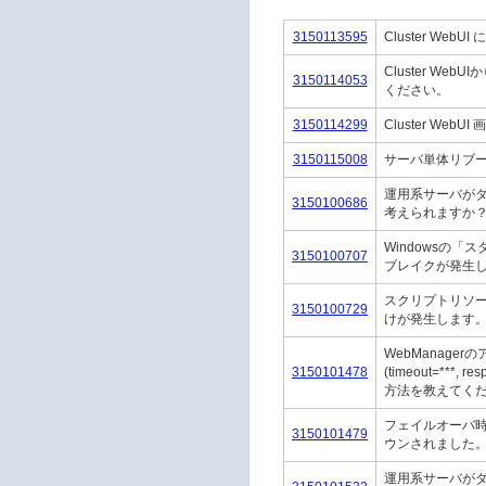
3150113595
Cluster We
Cluster 
3150114053
ください。
3150114299
Cluster W
3150115008
サーバ単体リブ
運用系サーバがダ
3150100686
考えられますか
Windowsの
3150100707
ブレイクが発生
スクリプトリソース
3150100729
けが発生します
WebManag
3150101478
(timeout=**
方法を教えてく
フェイルオーバ時
3150101479
ウンされました
運用系サーバがダ