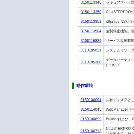
3150113346
セキュアブート
3150113350
CLUSTERP
3150113353
iStorage N
3150113504
強制停止機能、筐
3150116835
サービス起動時
3010105031
システムリソー
データパーティシ
3010105288
について
動作環境
3150100094
共有ディスクとし
3150114045
WebManage
3150100699
Builderおよ
CLUSTERPR
3150100713
ンを教えてくだ