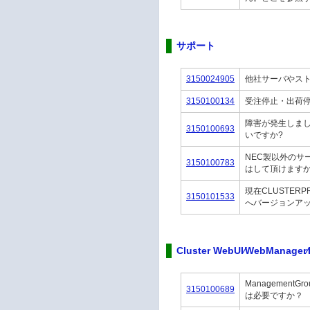
サポート
3150024905
他社サーバやスト
3150100134
受注停止・出荷
障害が発生しまし
3150100693
いですか?
NEC製以外のサ
3150100783
はして頂けます
現在CLUSTERP
3150101533
へバージョンアッ
Cluster WebUI⁄WebManager⁄
ManagementG
3150100689
は必要ですか？