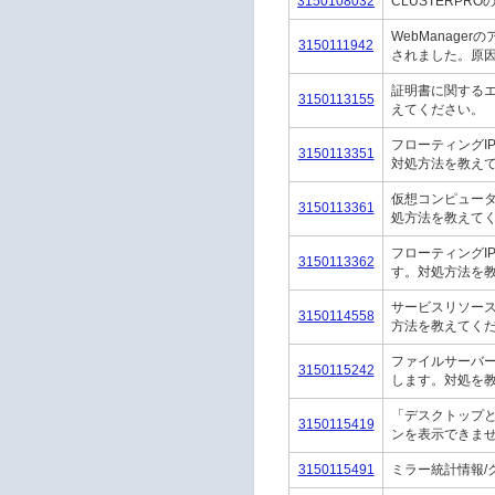
3150108032
CLUSTERP
WebManag
3150111942
されました。原
証明書に関するエ
3150113155
えてください。
フローティングI
3150113351
対処方法を教え
仮想コンピュー
3150113361
処方法を教えて
フローティングI
3150113362
す。対処方法を
サービスリソー
3150114558
方法を教えてく
ファイルサーバー
3150115242
します。対処を
「デスクトップ
3150115419
ンを表示できま
3150115491
ミラー統計情報/