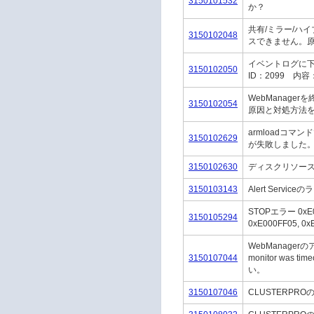
3150101532
か？
共有/ミラー/ハ
3150102048
スできません。
イベントログに下
3150102050
ID：2099 
WebManag
3150102054
原因と対処方法
armloadコ
3150102629
が失敗しました
3150102630
ディスクリソー
3150103143
Alert Ser
STOPエラー 0xE000
3150105294
0xE000FF05
WebManage
3150107044
monitor w
い。
3150107046
CLUSTERP