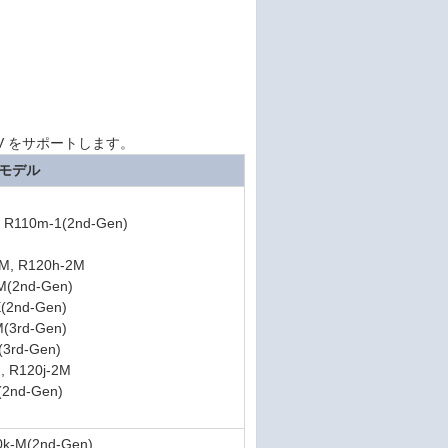
22 Hyper-V をサポートします。
モデル
, R110m-1(2nd-Gen)
1M, R120h-2M
M(2nd-Gen)
E(2nd-Gen)
M(3rd-Gen)
(3rd-Gen)
, R120j-2M
(2nd-Gen)
0k-M(2nd-Gen)