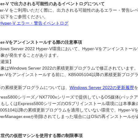
per-V で出力される可能性のあるイベントログについて
per-V をご利用いただく際に、出力される可能性のあるエラー・警告
、以下をご参照ください。
Hyper-V エラー・警告イベントログ
per-Vをアンインストールする際の注意事項
ndows Server 2022 Hyper-V環境において、Hyper-Vをアンインストール
事象が発生することがあります。
回避策】
象はWindows Server 2022の累積更新プログラムで修正されています
per-Vをアンインストールする前に、KB5005104以降の累積更新プロ
新の累積更新プログラムについては、
Windows Server 2022の更新履歴
press5800シリーズ／NX7700xシリーズで提供しているOS媒体(バッ
もしくはExpress5800シリーズのOSプリインストール環境には本事
5005104以降の累積更新プログラムを適用していない環境で、Hyper-
rverManager.exeが削除されてしまった場合にはOSの再インストール
二世代の仮想マシンを使用する際の制限事項