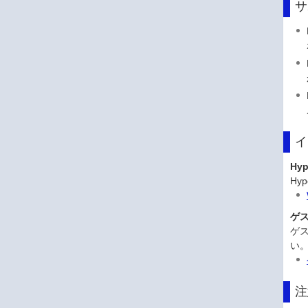
サ
イ
Hy
Hy
ゲ
ゲス
い
注