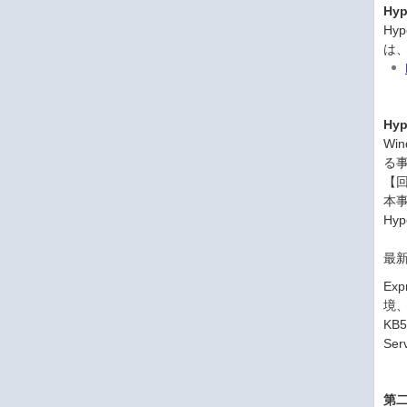
Hy
Hy
は
Hy
Wi
る
【
本事
Hy
最
Ex
境、
KB
Se
第