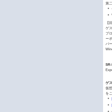
第二
【
ゲ
プ
ー
パ
Wi
SR-
Ex
ゲ
仮
を