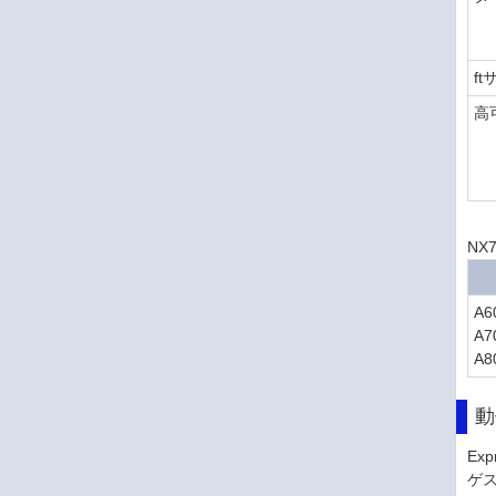
f
高
NX
A6
A7
A8
動
Ex
ゲ