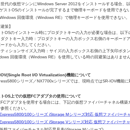
世代の仮想マシンにWindows Server 2012をインストールする場
ゲストOSのインストールが完了するまで物理キーボードを使用できな
Windows 回復環境（Windows RE）で物理キーボードを使用できない。
回避策】
ストOSのインストール時にプロダクトキーの入力が必要な場合は、以下
ロダクトキー入力時：プロダクトキーの入力ボックス右側のキーボード
ボードから入力してください。
ーティションサイズ入力時：サイズの入力ボックス右側の上下矢印ボタ
ndows 回復環境（Windows RE）を使用している時の回避策はありませ
IOV(Single Root I/O Virtualization)機能について
press5800シリーズ／NX7700xシリーズでは、現時点ではSR-IOV機
ストOS上での仮想FCアダプタの使用について
想FCアダプタを使用する場合には、下記の仮想ファイバーチャネル構築
ご参照ください。
Express5800/100シリーズ iStorage Mシリーズ対応 仮想ファイバ
Express5800/100シリーズ iStorage Vシリーズ対応 仮想ファイバ
仮想ファイバーチャネル対応早見表(iStorage Mシリーズ)