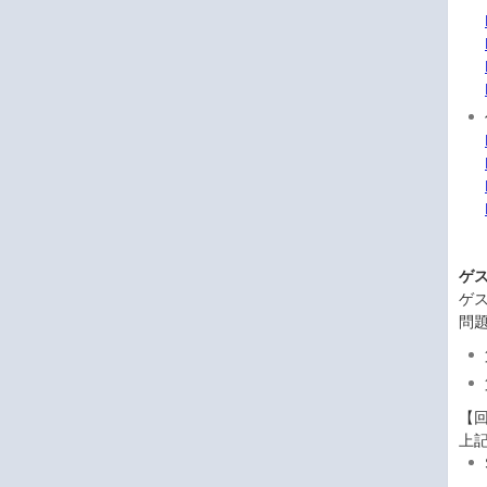
ゲス
ゲス
問
【
上記