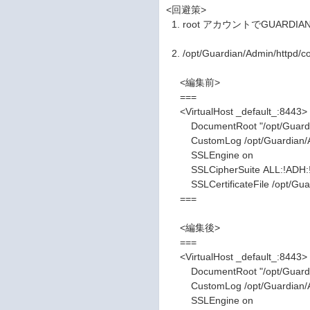
<回避策>
1. root アカウントでGUARD
2. /opt/Guardian/Admin/httpd/
<編集前>
===
<VirtualHost _default_:8443>
DocumentRoot "/opt/Guardia
CustomLog /opt/Guardian/Ad
SSLEngine on
SSLCipherSuite ALL:!ADH:!
SSLCertificateFile /opt/Guardia
===
<編集後>
===
<VirtualHost _default_:8443>
DocumentRoot "/opt/Guardia
CustomLog /opt/Guardian/Ad
SSLEngine on