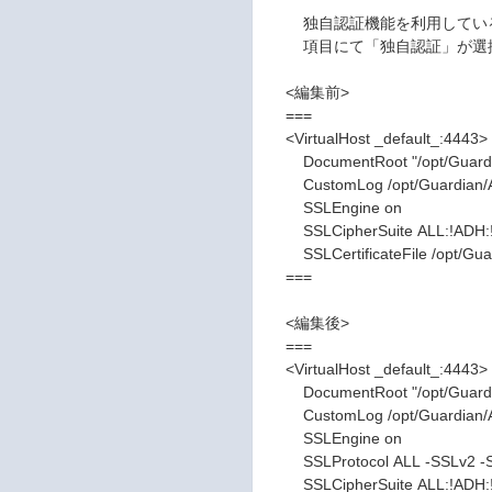
独自認証機能を利用している
項目にて「独自認証」が選択
<編集前>
===
<VirtualHost _default_:4443>
DocumentRoot "/opt/Guardian
CustomLog /opt/Guardian/Adm
SSLEngine on
SSLCipherSuite ALL:!ADH:!
SSLCertificateFile /opt/Guardia
===
<編集後>
===
<VirtualHost _default_:4443>
DocumentRoot "/opt/Guardian
CustomLog /opt/Guardian/Adm
SSLEngine on
SSLProtocol ALL -SSLv2 -
SSLCipherSuite ALL:!ADH:!