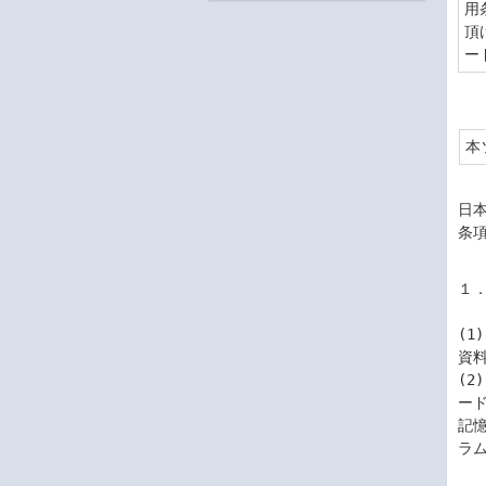
用
頂
ー
本
日
条
１．
(
資料
(
ー
記
ラ