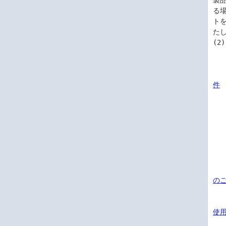
製
る
ト
たし
(2
件
の
使