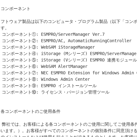
コンポーネント

ソフトウェア製品は以下のコンピュータ・プログラム製品（以下「コン
す。

r Ver.7

ontroller

anager

ger 連携モジュール

 連携モジュール

anager

dmin Center

Center

ールツール

管理ツール

．各コンポーネントのご使用条件

1) 弊社では、お客様による各コンポーネントのご使用に関してご使用
いいます。）。お客様がすべてのコンポーネントの個別条件に同意頂け