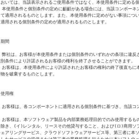
においては、当該表示されるご使用条件ではなく、本使用条件に定める個
4) 本使用条件と個別条件の定めに齟齬がある場合には、当該コンポー
して適用されるものとします。また、本使用条件に定めがない事項につ
、適用される個別条件の定めが適用されるものとします。

期間

1) 弊社は、お客様が本使用条件または個別条件のいずれかの条項に違
個別条件により許諾されるお客様の権利を終了させることができます。

2) お客様は、本使用条件により許諾されたお客様の権利の終了後直ち
製物を破棄するものとします。

使用権

1) お客様は、各コンポーネントに適用される個別条件に基づき、当該コ


2) お客様は、本ソフトウェア製品を内部業務処理目的でのみ使用する
を除き、(イ)レンタル、リースその他貸与すること、および(ロ)商用
シェアリングサービス、クラウドソフトウェアサービス等、第三者に本