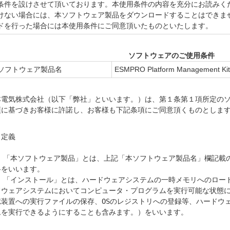
条件を設けさせて頂いております。本使用条件の内容を充分にお読みく
けない場合には、本ソフトウェア製品をダウンロードすることはできま
ドを行った場合には本使用条件にご同意頂いたものといたします。
ソフトウェアのご使用条件
ソフトウェア製品名
ESMPRO Platform Management Kit
本電気株式会社（以下「弊社」といいます。）は、第１条第１項所定の
項に基づきお客様に許諾し、お客様も下記条項にご同意頂くものとしま
定義

1) 「本ソフトウェア製品」とは、上記「本ソフトウェア製品名」欄記
をいいます。

2) 「インストール」とは、ハードウェアシステムの一時メモリへのロ
ドウェアシステムにおいてコンピュータ・プログラムを実行可能な状態
憶装置への実行ファイルの保存、OSのレジストリへの登録等、ハードウ
ムを実行できるようにすることも含みます。）をいいます。
