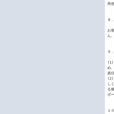
再
８．
お
ん。
９．
(
め
責
(
し
る
ポー
１０