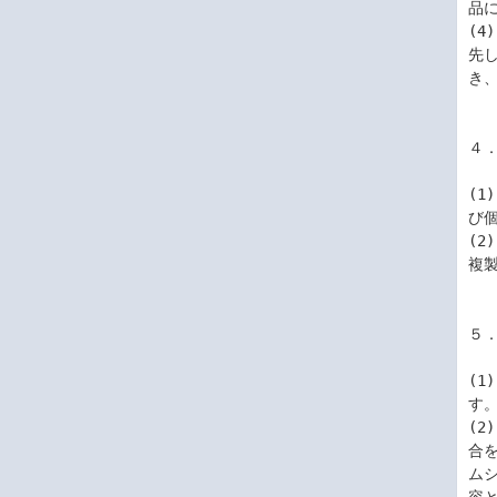
品
(
先
き
４．
(
び
(
複
５．
(
す。
(
合
ム