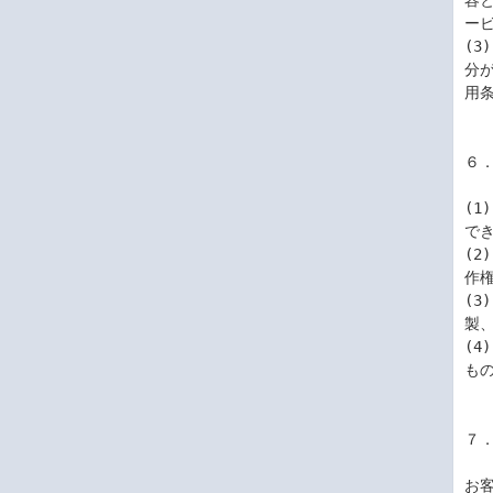
容
ー
(
分
用
６
(
でき
(
作
(
製
(
もの
７
お