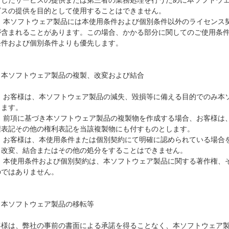
としたサービスの提供または第三者の業務処理を行うために本ソフトウ
ビスの提供を目的として使用することはできません。

3) 本ソフトウェア製品には本使用条件および個別条件以外のライセン
が含まれることがあります。この場合、かかる部分に関してのご使用条
条件および個別条件よりも優先します。

．本ソフトウェア製品の複製、改変および結合

1) お客様は、本ソフトウェア製品の減失、毀損等に備える目的でのみ本
ます。

2) 前項に基づき本ソフトウェア製品の複製物を作成する場合、お客様
権表記その他の権利表記を当該複製物にも付すものとします。

3) お客様は、本使用条件または個別契約にて明確に認められている場
、改変、結合またはその他の処分をすることはできません。

4) 本使用条件および個別契約は、本ソフトウェア製品に関する著作権
ではありません。

．本ソフトウェア製品の移転等

客様は、弊社の事前の書面による承諾を得ることなく、本ソフトウェア