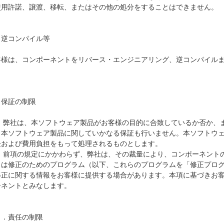
使用許諾、譲渡、移転、またはその他の処分をすることはできません。

逆コンパイル等

客様は、コンポーネントをリバース・エンジニアリング、逆コンパイル


保証の制限

1) 弊社は、本ソフトウェア製品がお客様の目的に合致しているか否か、
、本ソフトウェア製品に関していかなる保証も行いません。本ソフトウ
任および費用負担をもって処理されるものとします。

2) 前項の規定にかかわらず、弊社は、その裁量により、コンポーネン
くは修正のためのプログラム（以下、これらのプログラムを「修正プロ
修正に関する情報をお客様に提供する場合があります。本項に基づきお
ネントとみなします。

．責任の制限
