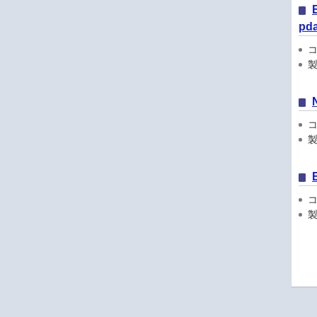
pd
コン
製
コン
製品
コン
製