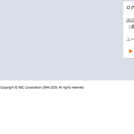
ロ
認証
（通
ユ