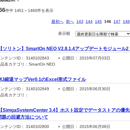
66
件中 1451～1460件を表示
最初へ
前へ
143
144
145
146
147
148
表示順
【ソリトン】SmartOn NEO V2.8.1.4アップデートモジュー
テンツID： 3140102843
公開日： 2015年07月03日
品名カテゴリ：SmartOn NEO
MJ縮退マップVer0.1のExcel形式ファイル
テンツID： 3140102849
公開日： 2015年06月30日
品名カテゴリ：
【SimgaSystemCenter 3.4】ホスト設定でデータスト
問題の回避方法について
テンツID： 3140102800
公開日： 2015年06月08日