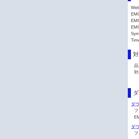
Web
EM
EM
EMC
Sym
Tim
対
品
対
ダ
ダ
フ
E
ダ
フ