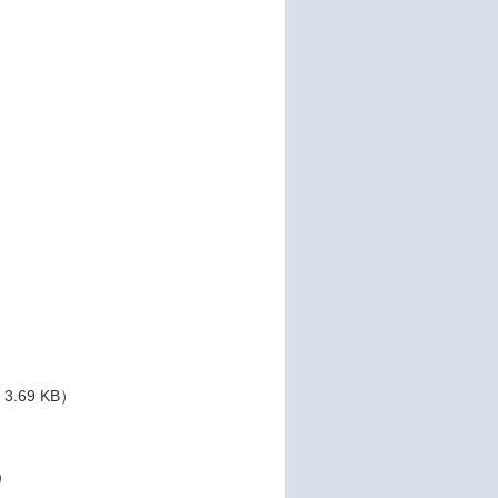
.69 KB）
B）