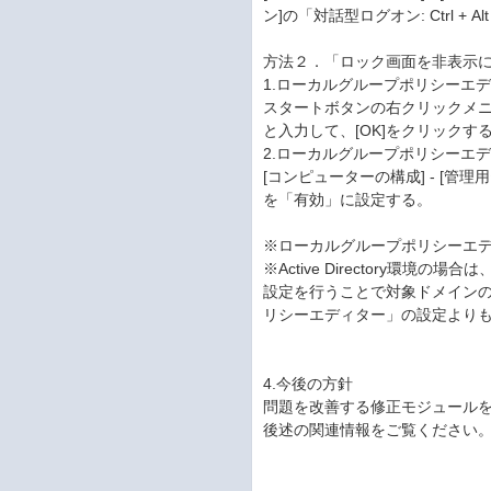
ン]の「対話型ログオン: Ctrl +
方法２．「ロック画面を非表示
1.ローカルグループポリシーエディタ
スタートボタンの右クリックメニュー
と入力して、[OK]をクリックす
2.ローカルグループポリシーエ
[コンピューターの構成] - [管理
を「有効」に設定する。
※ローカルグループポリシーエディタ
※Active Directory環
設定を行うことで対象ドメイン
リシーエディター」の設定より
4.今後の方針
問題を改善する修正モジュール
後述の関連情報をご覧ください