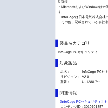
5.商標
・MicrosoftおよびWindows
す。
・InfoCageは日本電気株式会
・その他、記載されている会社
製品名カテゴリ
InfoCage PCセキュリティ
対象製品
品名：
InfoCage PC
リビジョン：
V2.0
型番：
UL1288-7**
関連情報
【InfoCage PCセキュリテ
コンテンツID：
3010101857