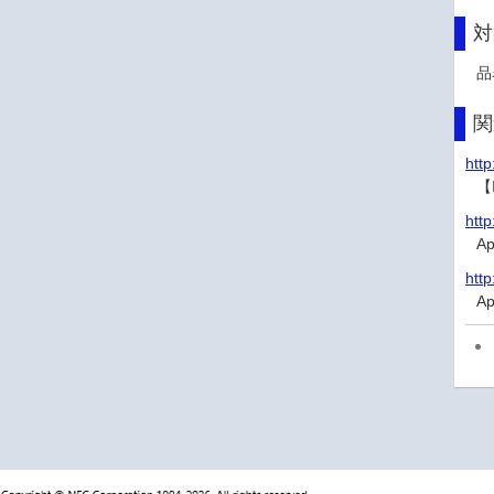
対
品
関
http
【
http
A
http
A