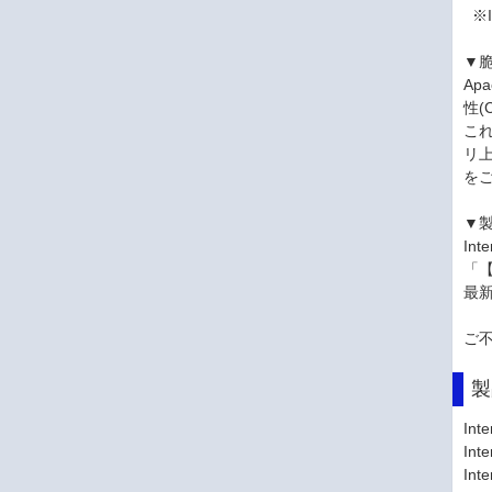
※In
▼
Ap
性(
これ
リ上
を
▼
In
「【
最
ご
製
Inte
In
In