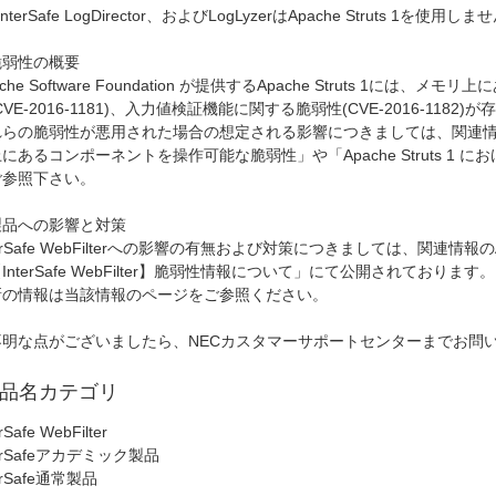
terSafe LogDirector、およびLogLyzerはApache Struts 1を使用しま
脆弱性の概要
ache Software Foundation が提供するApache Struts 1に
CVE-2016-1181)、入力値検証機能に関する脆弱性(CVE-2016-1182)
らの脆弱性が悪用された場合の想定される影響につきましては、関連情報の「Ap
にあるコンポーネントを操作可能な脆弱性」や「Apache Struts 1
ご参照下さい。
製品への影響と対策
terSafe WebFilterへの影響の有無および対策につきましては、関連情報
InterSafe WebFilter】脆弱性情報について」にて公開されております。
新の情報は当該情報のページをご参照ください。
不明な点がございましたら、NECカスタマーサポートセンターまでお問
品名カテゴリ
rSafe WebFilter
terSafeアカデミック製品
terSafe通常製品