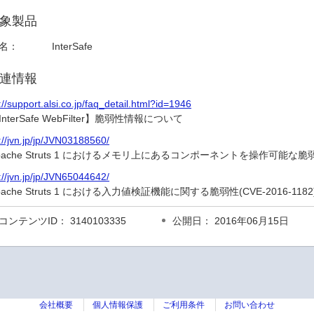
象製品
名：
InterSafe
連情報
://support.alsi.co.jp/faq_detail.html?id=1946
InterSafe WebFilter】脆弱性情報について
://jvn.jp/jp/JVN03188560/
pache Struts 1 におけるメモリ上にあるコンポーネントを操作可能な脆弱性(C
://jvn.jp/jp/JVN65044642/
pache Struts 1 における入力値検証機能に関する脆弱性(CVE-2016-1182
コンテンツID： 3140103335
公開日： 2016年06月15日
会社概要
個人情報保護
ご利用条件
お問い合わせ