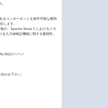
せん。
は、メモリ上にあるコンポーネントを操作可能な脆弱
が存在します。
ache Struts 1 におけるメモ
 における入力値検証機能に関する脆弱性」
のALSI社のページ
い合わせ下さい。