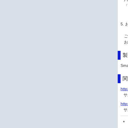
バ
「
5.
ご
お
製
Sma
関
http
サ
http
サ