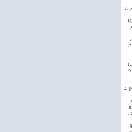
3.
現
メイ
メ
こ
「
に
を
4
ア
ま
バ
最