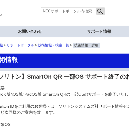
ル
お問い合わせ
サポート情報
報
サポートポータル
技術情報・検索一覧
技術情報・詳細
術情報
ソリトン】SmartOn QR 一部OS サポート終了
概要
droid版/iOS版/iPadOS版 SmartOn QRの一部OSのサポートを終了いた
artOn IDをご利用のお客様へは、ソリトンシステムズ社サポート情報セ
り順次同様のご案内を致します。
象OS