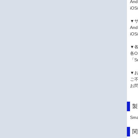
And
iOS
▼
An
iO
▼
各
「S
▼
ご
お
製
Sma
関