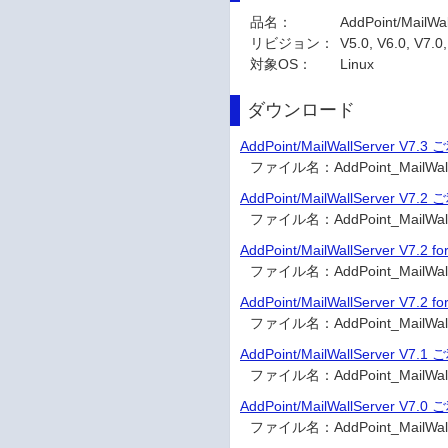
品名：
AddPoint/MailWal
リビジョン：
V5.0, V6.0, V7.0
対象OS：
Linux
ダウンロード
AddPoint/MailWallServer V
ファイル名：
AddPoint_Mai
AddPoint/MailWallServer V
ファイル名：
AddPoint_Mai
AddPoint/MailWallServer V7.
ファイル名：
AddPoint_Mai
AddPoint/MailWallServer V7
ファイル名：
AddPoint_Mai
AddPoint/MailWallServer V
ファイル名：
AddPoint_Mai
AddPoint/MailWallServer V
ファイル名：
AddPoint_Mai