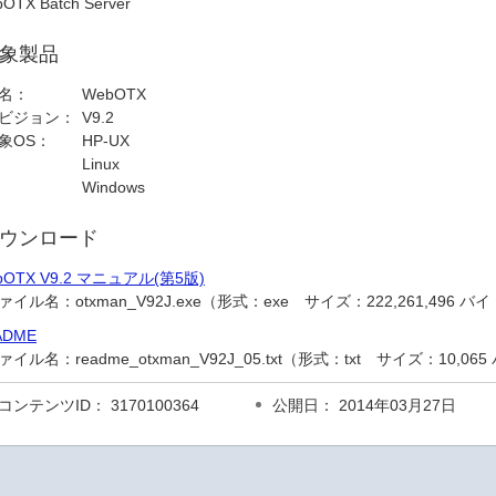
OTX Batch Server
象製品
名：
WebOTX
ビジョン：
V9.2
象OS：
HP-UX
Linux
Windows
ウンロード
bOTX V9.2 マニュアル(第5版)
ァイル名：
otxman_V92J.exe（形式：exe サイズ：222,261,496 バ
ADME
ァイル名：
readme_otxman_V92J_05.txt（形式：txt サイズ：10,06
コンテンツID： 3170100364
公開日： 2014年03月27日