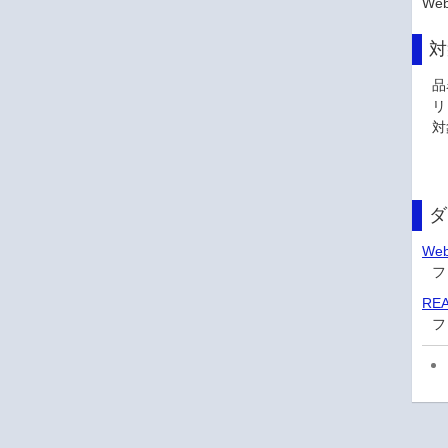
Web
対
品
リ
対
ダ
We
フ
RE
フ