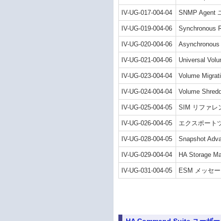
IV-UG-017-004-04
SNMP Agen
IV-UG-019-004-06
Synchronous
IV-UG-020-004-06
Asynchronou
IV-UG-021-004-06
Universal V
IV-UG-023-004-04
Volume Mig
IV-UG-024-004-04
Volume Shr
IV-UG-025-004-05
SIM リファレ
IV-UG-026-004-05
エクスポートツ
IV-UG-028-004-05
Snapshot A
IV-UG-029-004-04
HA Storage
IV-UG-031-004-05
ESM メッセ
HA Command Suite ユー