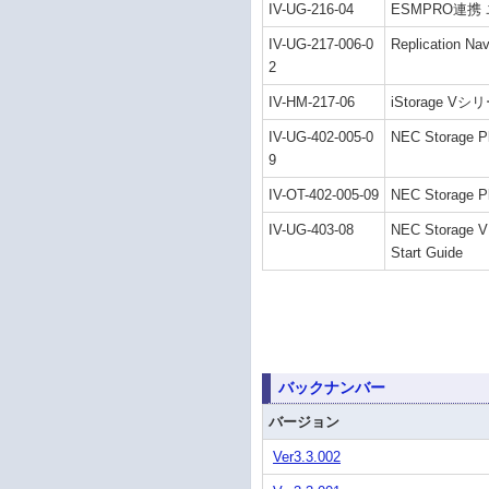
IV-UG-216-04
ESMPRO連携
IV-UG-217-006-0
Replication 
2
IV-HM-217-06
iStorage
IV-UG-402-005-0
NEC Storage Pl
9
IV-OT-402-005-09
NEC Storage Pl
IV-UG-403-08
NEC Storage V 
Start Guide
バックナンバー
バージョン
Ver3.3.002