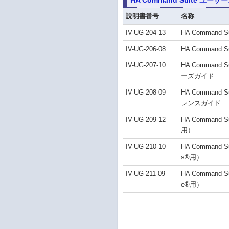
説明書番号
名称
IV-UG-204-13
HA Command 
IV-UG-206-08
HA Command S
IV-UG-207-10
HA Command Sui
ーズガイド
IV-UG-208-09
HA Command Sui
レンスガイド
IV-UG-209-12
HA Command S
用）
IV-UG-210-10
HA Command 
s®用）
IV-UG-211-09
HA Command 
e®用）