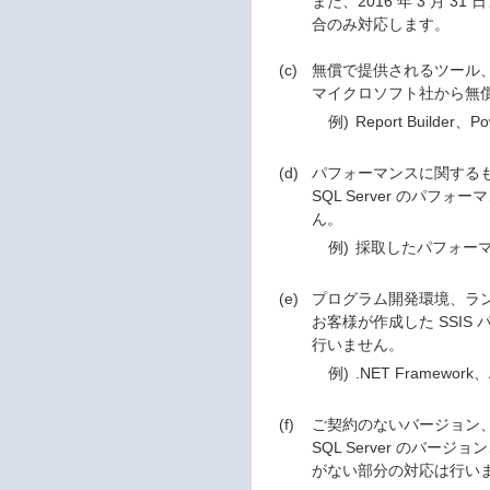
また、2016 年 3 月 3
合のみ対応します。
(c)
無償で提供されるツール
マイクロソフト社から無
例)
Report Builder、P
(d)
パフォーマンスに関する
SQL Server の
ん。
例)
採取したパフォー
(e)
プログラム開発環境、ラ
お客様が作成した SSIS
行いません。
例)
.NET Framework、
(f)
ご契約のないバージョン
SQL Server のバ
がない部分の対応は行い