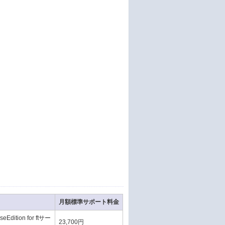
。
月額標準サポート料金
dition for ftサー
23,700円