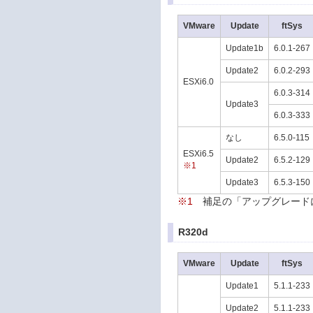
VMware
Update
ftSys
Update1b
6.0.1-267
Update2
6.0.2-293
ESXi6.0
6.0.3-314
Update3
6.0.3-333
なし
6.5.0-115
ESXi6.5
Update2
6.5.2-129
※1
Update3
6.5.3-150
※1
補足の「アップグレード
R320d
VMware
Update
ftSys
Update1
5.1.1-233
Update2
5.1.1-233