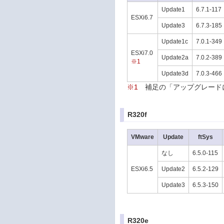
Update1
6.7.1-117
ESXi6.7
Update3
6.7.3-185
Update1c
7.0.1-349
ESXi7.0
Update2a
7.0.2-389
※1
Update3d
7.0.3-466
※1
補足の「アップグレード
R320f
VMware
Update
ftSys
なし
6.5.0-115
ESXi6.5
Update2
6.5.2-129
Update3
6.5.3-150
R320e