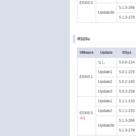
ESXi5.5
5.1.3-266
Update3b
5.1.3-278
R320c
VMware
Update
ftSys
なし
5.0.0-214
Update1
5.0.1-225
ESXi5.1
Update2
5.0.2-245
Update3
5.0.3-258
Update1
5.1.1-233
Update2
5.1.1-233
ESXi5.5
※1
5.1.3-266
Update3b
5.1.3-278