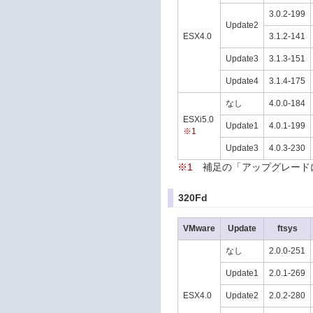
3.0.2-199
Update2
ESX4.0
3.1.2-141
Update3
3.1.3-151
Update4
3.1.4-175
なし
4.0.0-184
ESXi5.0
Update1
4.0.1-199
※1
Update3
4.0.3-230
※1
補足の「アップグレード
320Fd
VMware
Update
ftsys
なし
2.0.0-251
Update1
2.0.1-269
ESX4.0
Update2
2.0.2-280