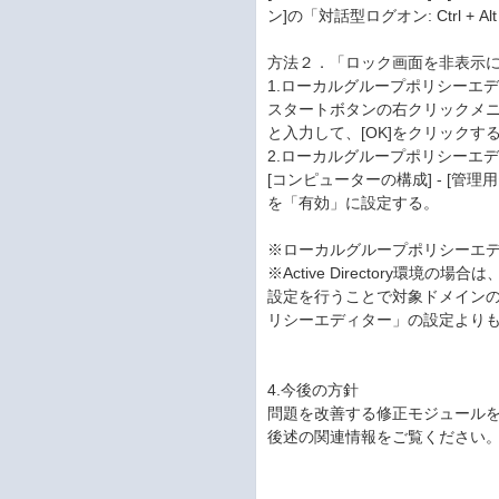
ン]の「対話型ログオン: Ctrl +
方法２．「ロック画面を非表示
1.ローカルグループポリシーエディタ
スタートボタンの右クリックメニュー
と入力して、[OK]をクリックす
2.ローカルグループポリシーエ
[コンピューターの構成] - [管理
を「有効」に設定する。
※ローカルグループポリシーエディタ
※Active Directory環
設定を行うことで対象ドメイン
リシーエディター」の設定より
4.今後の方針
問題を改善する修正モジュール
後述の関連情報をご覧ください