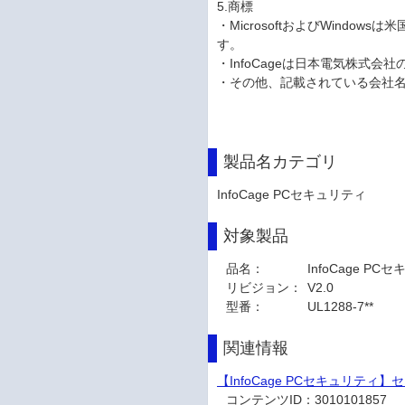
5.商標
・MicrosoftおよびWindows
す。
・InfoCageは日本電気株式会
・その他、記載されている会社
製品名カテゴリ
InfoCage PCセキュリティ
対象製品
品名：
InfoCage PC
リビジョン：
V2.0
型番：
UL1288-7**
関連情報
【InfoCage PCセキュリテ
コンテンツID：
3010101857