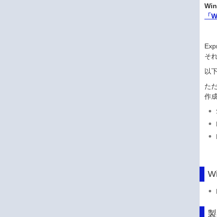
Wi
「W
Ex
そ
以
ただ
作
W
製