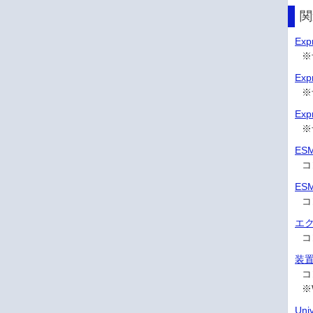
関
Ex
※
Ex
※
Ex
※
ESM
コ
ESM
コ
エク
コ
装
コ
※
Univ