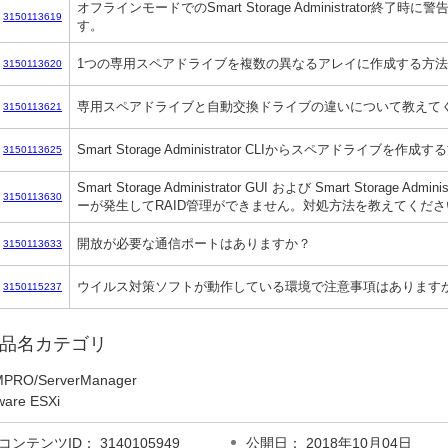
オフラインモードでのSmart Storage Administrator終
3150113619
す。
1つの専用スペアドライブを複数の異なるアレイに作成する方
3150113620
専用スペアドライブと自動交換ドライブの違いについて教えて
3150113621
Smart Storage Administrator CLIからスペアドライブ
3150113625
Smart Storage Administrator GUI および Smart Storage Ad
3150113630
ーが発生してRAID管理ができません。対処方法を教えてくださ
開放が必要な通信ポートはありますか？
3150113633
ウイルス対策ソフトが動作している環境で注意事項はあります
3150115237
品名カテゴリ
PRO/ServerManager
are ESXi
コンテンツID： 3140105949
公開日： 2018年10月04日