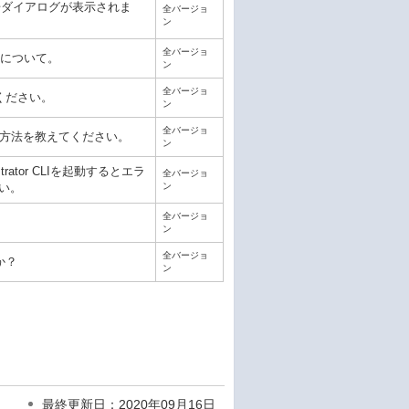
了時に警告ダイアログが表示されま
全バージョ
ン
全バージョ
法について。
ン
全バージョ
ください。
ン
全バージョ
を作成する方法を教えてください。
ン
ministrator CLIを起動するとエラ
全バージョ
ン
い。
全バージョ
ン
全バージョ
か？
ン
最終更新日：2020年09月16日