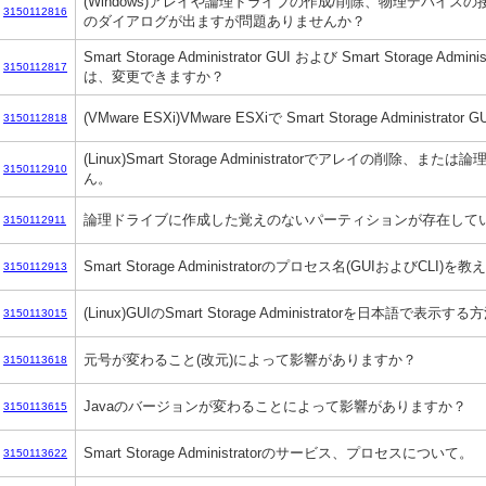
(Windows)アレイや論理ドライブの作成/削除、物理デバイス
3150112816
のダイアログが出ますが問題ありませんか？
Smart Storage Administrator GUI および Smart Storage Ad
3150112817
は、変更できますか？
(VMware ESXi)VMware ESXiで Smart Storage Administr
3150112818
(Linux)Smart Storage Administratorでアレイの削除
3150112910
ん。
論理ドライブに作成した覚えのないパーティションが存在して
3150112911
Smart Storage Administratorのプロセス名(GUIおよびCLI
3150112913
(Linux)GUIのSmart Storage Administratorを日本語で
3150113015
元号が変わること(改元)によって影響がありますか？
3150113618
Javaのバージョンが変わることによって影響がありますか？
3150113615
Smart Storage Administratorのサービス、プロセスについて。
3150113622