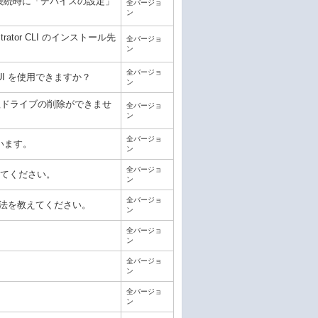
の接続時に「デバイスの設定」
全バージョ
ン
ministrator CLI のインストール先
全バージョ
ン
全バージョ
ator GUI を使用できますか？
ン
、または論理ドライブの削除ができませ
全バージョ
ン
全バージョ
います。
ン
全バージョ
)を教えてください。
ン
全バージョ
表示する方法を教えてください。
ン
全バージョ
ン
全バージョ
ン
全バージョ
ン