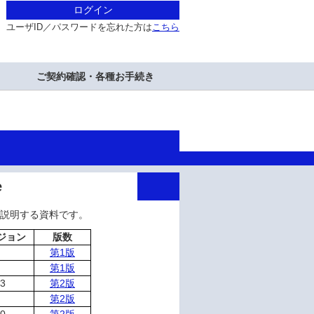
ログイン
ユーザID／パスワードを忘れた方は
こちら
ご契約確認・各種お手続き
e
設定を説明する資料です。
ジョン
版数
第1版
第1版
.3
第2版
第2版