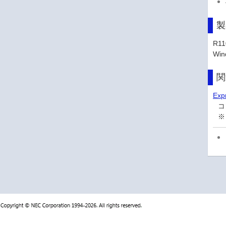
製
R11
Win
関
Ex
コ
※