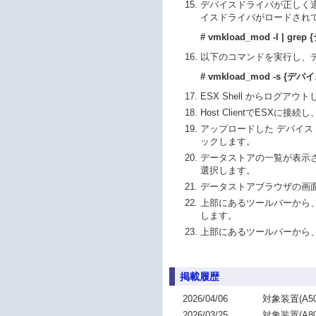
デバイスドライバが正しく適用
イスドライバがロードされ
# vmkload_mod -l | g
以下のコマンドを実行し、
# vmkload_mod -s {デバイ
ESX Shell からログアウ
Host ClientでESX
アップロードした デバイス
ックします。
データストアの一覧が表示
選択します。
データストアブラウザの画面
上部にあるツールバーから、
します。
上部にあるツールバーから、
掲載履歴
2026/04/06
対象装置(A501
2026/03/25
対象装置(A801