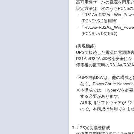
高可用性サーバの電源を両系とも
設定方法は、次のうちPCNS
・「R31Aa-R32Aa_Win_Power
(PCNS v5.2使用時)
・「R31Aa-R32Aa_Win_Power
(PCNS v5.0使用時)
(実現機能)
UPSで接続した電源に電源障害
R31Aa/R32Aa本機を安全に
停電後の復電時のR31Aa/R3
※UPS制御SWは、他の構成と異なり、Po
なく、PowerChute Network S
※本構成では、Hyper-Vを必要
する必要があります。
AUL制御ソフトウェアが「2.0.
ので、本構成は利用できませ
3. UPS冗長接続構成