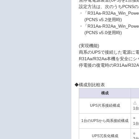
無停電電源装置(UPS)を2台
設定方法は、次のうちPCNS
・「R31Aa-R32Aa_Win_Power
(PCNS v5.2使用時)
・「R31Aa-R32Aa_Win_Power
(PCNS v5.0使用時)
(実現機能)
両系のUPSで接続した電源に電
R31Aa/R32Aa本機を安全に
停電後の復電時のR31Aa/R3
◆構成別比較表
構成
△
UPS片系接続構成
1
×
1台のUPSから両系接続構成
1
○
UPS冗長化構成
2