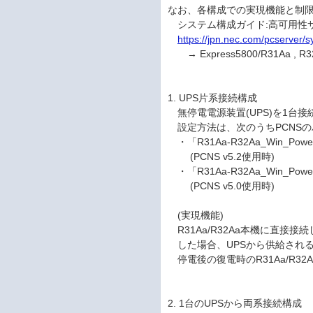
なお、各構成での実現機能と制
システム構成ガイド:高可用性
https://jpn.nec.com/pcserver/
→ Express5800/R31Aa , R3
1. UPS片系接続構成
無停電電源装置(UPS)を1台
設定方法は、次のうちPCNS
・「R31Aa-R32Aa_Win_Power
(PCNS v5.2使用時)
・「R31Aa-R32Aa_Win_Power
(PCNS v5.0使用時)
(実現機能)
R31Aa/R32Aa本機に直接
した場合、UPSから供給され
停電後の復電時のR31Aa/R3
2. 1台のUPSから両系接続構成