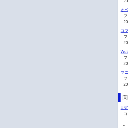
2
オペ
フ
2
コマ
フ
2
We
フ
2
マニ
フ
2
関
UN
コ