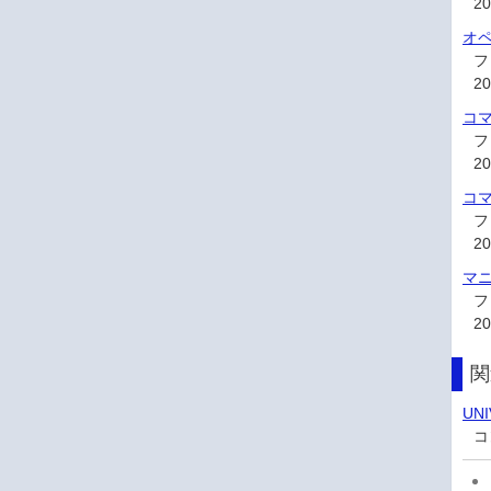
2
オペ
フ
2
コマ
フ
2
コマ
フ
2
マニ
フ
2
関
UN
コ