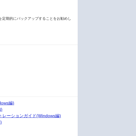
を定期的にバックアップすることをお勧めし
dows編)
)
レーションガイド(Windows編)
)