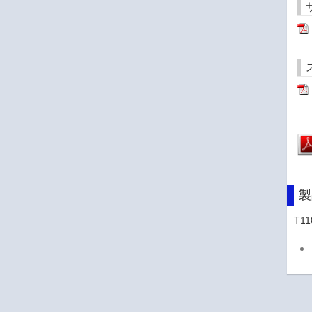
製
T11