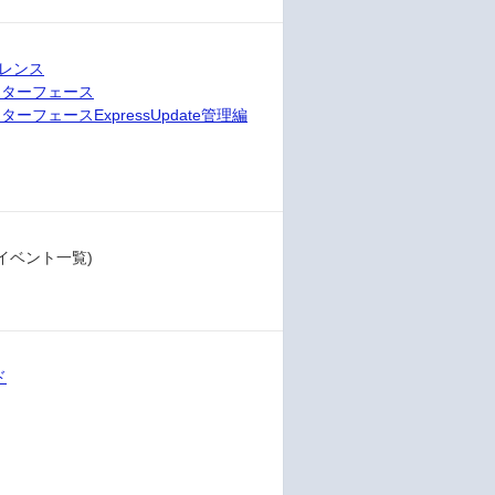
ファレンス
ンインターフェース
ンターフェースExpressUpdate管理編
/イベント一覧)
ド