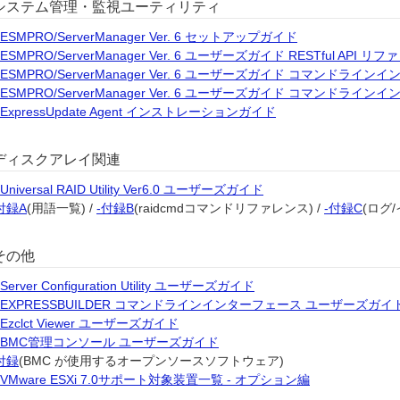
システム管理・監視ユーティリティ
ESMPRO/ServerManager Ver. 6 セットアップガイド
ESMPRO/ServerManager Ver. 6 ユーザーズガイド RESTful API リ
ESMPRO/ServerManager Ver. 6 ユーザーズガイド コマンドライ
ESMPRO/ServerManager Ver. 6 ユーザーズガイド コマンドラインイ
ExpressUpdate Agent インストレーションガイド
ディスクアレイ関連
Universal RAID Utility Ver6.0 ユーザーズガイド
付録A
(用語一覧) /
-付録B
(raidcmdコマンドリファレンス) /
-付録C
(ログ
その他
Server Configuration Utility ユーザーズガイド
EXPRESSBUILDER コマンドラインインターフェース ユーザーズガイ
Ezclct Viewer ユーザーズガイド
BMC管理コンソール ユーザーズガイド
付録
(BMC が使用するオープンソースソフトウェア)
VMware ESXi 7.0サポート対象装置一覧 - オプション編