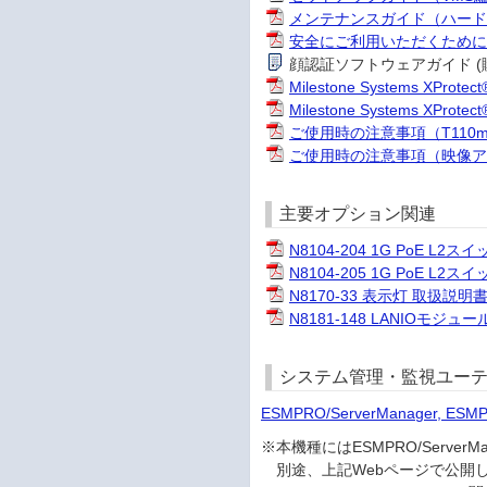
メンテナンスガイド（ハー
安全にご利用いただくため
顔認証ソフトウェアガイド (購
Milestone Systems XProt
Milestone Systems XP
ご使用時の注意事項（T110m
ご使用時の注意事項（映像
主要オプション関連
N8104-204 1G PoE L2
N8104-205 1G PoE L2
N8170-33 表示灯 取扱説明
N8181-148 LANIOモジュ
システム管理・監視ユーテ
ESMPRO/ServerManager, ES
※本機種にはESMPRO/Serv
別途、上記Webページで公開