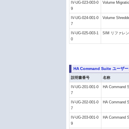
IV-UG-023-003-0
Volume Migr
9
IV-UG-024-001-0
Volume Shre
7
IV-UG-025-003-1
SIM リファレ
0
HA Command Suite ユー
説明書番号
名称
IV-UG-201-001-0
HA Command
7
IV-UG-202-001-0
HA Command
7
IV-UG-203-001-0
HA Command
9