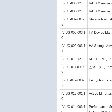
IV-UG-005-12
RAID Mana
IV-UG-006-12
RAID Manag
IV-UG-007-001-0
Storage Nav
5
IV-UG-008-003-1
HA Device Ma
0
IV-UG-009-003-1
HA Storage A
1
IV-UG-010-12
REST API 
IV-UG-011-003-0
監査ログ リフ
9
IV-UG-012-003-0
Encryption L
7
IV-UG-013-001-1
Active Mirr
0
IV-UG-014-003-1
Performance Ma