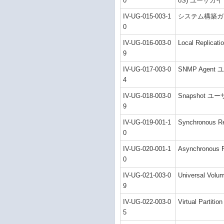
0
oS) ユーザガイ
IV-UG-015-003-1
システム構築ガ
0
IV-UG-016-003-0
Local Replic
9
IV-UG-017-003-0
SNMP Agen
4
IV-UG-018-003-0
Snapshot ユ
9
IV-UG-019-001-1
Synchronous 
0
IV-UG-020-001-1
Asynchronous
0
IV-UG-021-003-0
Universal Vo
9
IV-UG-022-003-0
Virtual Parti
5