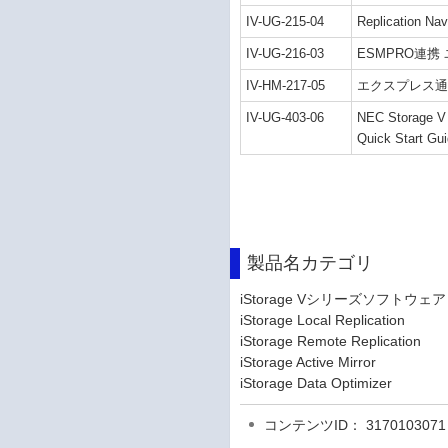
IV-UG-215-04
Replication 
IV-UG-216-03
ESMPRO連携
IV-HM-217-05
エクスプレス
IV-UG-403-06
NEC Storage V 
Quick Start Gu
製品名カテゴリ
iStorage Vシリーズソフトウェア
iStorage Local Replication
iStorage Remote Replication
iStorage Active Mirror
iStorage Data Optimizer
コンテンツID： 3170103071