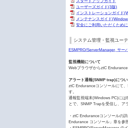
スタートアップガイド
ユーザーズガイド(3版)
インストレーションガイド(Win
メンテナンスガイド(Windows
安全にご利用いただくため
システム管理・監視ユーテ
ESMPRO/ServerManager, サ
監視機能について
WebブラウザからztC Endu
アラート通報(SNMP trap)につ
ztC Enduranceコンソー
す。
通報監視端末(Windows PC)
とで、SNMP Trapを受信し
・ztC Enduranceコンソー
Endurance コンソール」章を
・ESMPRO/ServerMana