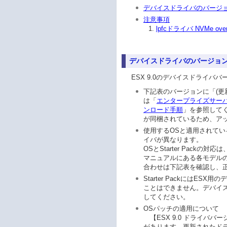
デバイスドライバのバージ
注意事項
lpfcドライバ NVMe o
デバイスドライバのバージョ
ESX 9.0のデバイスドライバ
下記表のバージョンに「(更
は「
エンタープライズサーバ(NX
ンロード手順
」を参照してく
が同梱されているため、ア
使用するOSと適用されている
イバが異なります。
OSとStarter Packの対応は
マニュアルにある各モデルの「OS
合わせは下記表を確認し、
Starter PackにはES
ことはできません。デバイ
してください。
OSパッチの適用について
【ESX 9.0 ドライババ
があります。更新されたド