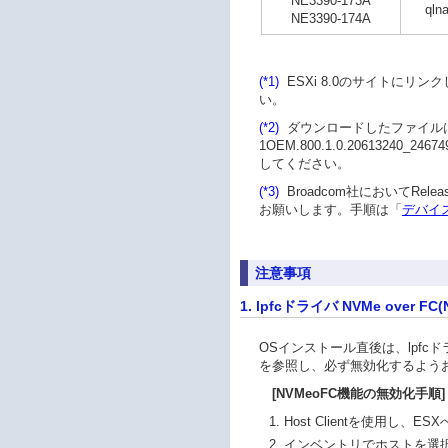
NE3390-173A
qlna
NE3390-174A
(*1)
ESXi 8.0のサイトにリ
い。
(*2)
ダウンロードしたファイルはデバイス
1OEM.800.1.0.20613240_2
してください。
(*3)
Broadcom社においてRe
お願いします。手順は「
デバイ
注意事項
1. lpfcドライバ NVMe over
OSインストール直後は、lpfc
を参照し、必ず無効化するよう
[NVMeoFC機能の無効化手順]
Host Clientを使用し、
インベントリでホストを選択