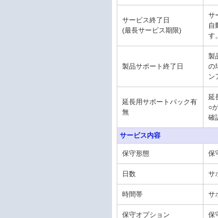
サ
サービス終了日
自
(最長サービス期限)
す
製
製品サポート終了日
の
ン
延
延長用サポートパック有
○
無
確
サービス内容
保守形態
保
日数
サ
時間帯
サ
保守オプション
保