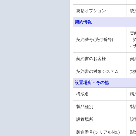
統括オプション
統
契約情報
契
契約番号(受付番号)
-
-
契約書のお客様
契
契約書の対象システム
契
設置場所・その他
構成名
構
製品種別
製
設置場所
設
製造番号(シリアルNo.)
製