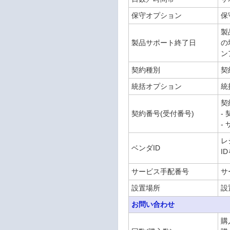
保守オプション
保
製
製品サポート終了日
の
ン
契約種別
契
統括オプション
統
契
契約番号(受付番号)
-
-
レ
ベンダID
I
サービス手配番号
サ
設置場所
設
お問い合わせ
購