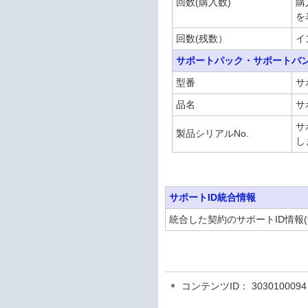
回数(購入数)
購
を
回数(残数）
イ
サポートパック・サポートバ
型番
サ
品名
サ
サ
製品シリアルNo.
し
サポートID統合情報
統合した契約の
サポートID情報
コンテンツID： 3030100094