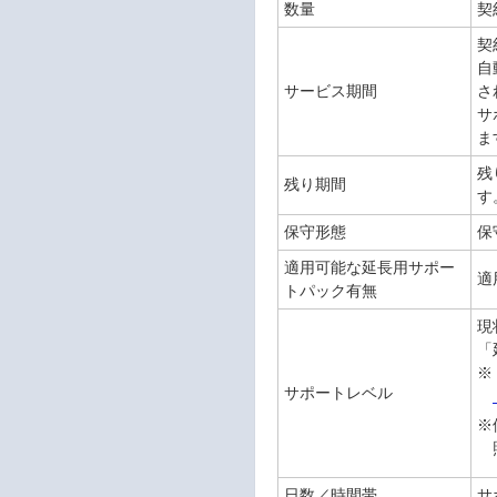
数量
契
契
自
サービス期間
さ
サ
ま
残
残り期間
す
保守形態
保
適用可能な延長用サポー
適
トパック有無
現
「
※
サポートレベル
※
日数／時間帯
サ