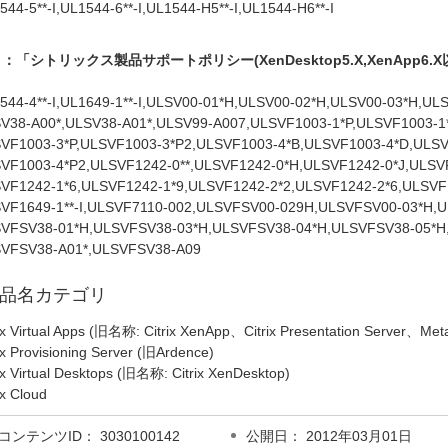
544-5**-I,UL1544-6**-I,UL1544-H5**-I,UL1544-H6**-I
：「シトリックス製品サポートポリシー(XenDesktop5.X,XenApp6
544-4**-I,UL1649-1**-I,ULSV00-01*H,ULSV00-02*H,ULSV00-03*H,ULS
V38-A00*,ULSV38-A01*,ULSV99-A007,ULSVF1003-1*P,ULSVF1003-1
VF1003-3*P,ULSVF1003-3*P2,ULSVF1003-4*B,ULSVF1003-4*D,ULSV
VF1003-4*P2,ULSVF1242-0**,ULSVF1242-0*H,ULSVF1242-0*J,ULSVF
VF1242-1*6,ULSVF1242-1*9,ULSVF1242-2*2,ULSVF1242-2*6,ULSVF15
VF1649-1**-I,ULSVF7110-002,ULSVFSV00-029H,ULSVFSV00-03*H,U
VFSV38-01*H,ULSVFSV38-03*H,ULSVFSV38-04*H,ULSVFSV38-05*H
VFSV38-A01*,ULSVFSV38-A09
品名カテゴリ
rix Virtual Apps (旧名称: Citrix XenApp、Citrix Presentation Server、Me
ix Provisioning Server (旧Ardence)
rix Virtual Desktops (旧名称: Citrix XenDesktop)
ix Cloud
コンテンツID： 3030100142
公開日： 2012年03月01日