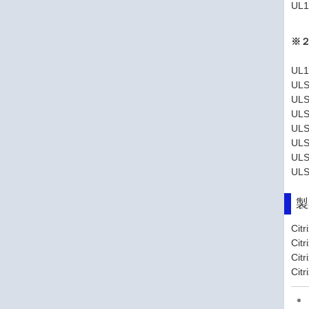
UL1
※２
UL1
ULS
ULS
ULS
ULS
ULS
ULS
ULS
製
Cit
Citr
Cit
Citr