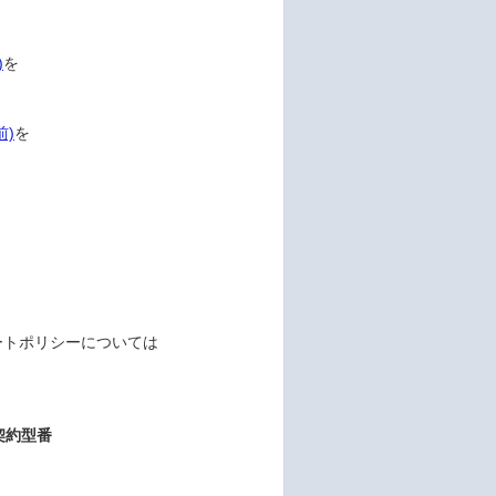
)
を
前)
を
トポリシーについては
契約型番