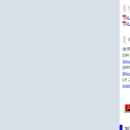
使
[SR
Sma
[MR
Me
[オ
Int
製