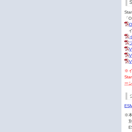
St
「O
O
イン
フ
※イ
St
ーシ
ESM
※本
別
ES