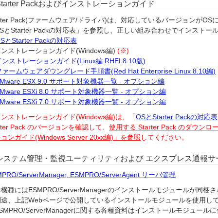
Starter Packおよびインストレーションガイド
arter Pack(ファームウェア/ドライバ)は、対応しているバージョンが
SとStarter Packの対応表」を参照し、正しい組み合わせでインスト
SとStarter Packの対応表
ストレーションガイド(Windows編)
(※)
インストレーションガイド(Linux編 RHEL8.10版)
ァームウェアダウングレード手順書(Red Hat Enterprise Linux 8.10編)
VMware ESX 9.0 サポート対象機器一覧 - オプション編
VMware ESXi 8.0 サポート対象機器一覧 - オプション編
VMware ESXi 7.0 サポート対象機器一覧 - オプション編
ンストレーションガイド(Windows編)は、「
OSとStarter Packの対応表
arter Pack のバージョンを確認して、
使用する Starter Pack の
ョンガイド(Windows Server 20xx編)」を参照
してください。
システム管理・監視ユーティリティおよび エクスプレス通報サ
PRO/ServerManager, ESMPRO/ServerAgent サーバ管理
機種にはESMPRO/ServerManagerのインストールモジュールが同
途、上記Webページで公開しているインストールモジュールを使用し
MPRO/ServerManagerに関する各種資料はインストールモジュ