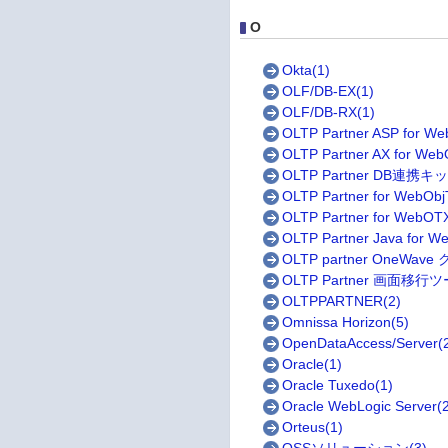
O
Okta(1)
OLF/DB-EX(1)
OLF/DB-RX(1)
OLTP Partner ASP for W
OLTP Partner AX for We
OLTP Partner DB連携キッ
OLTP Partner for WebObj
OLTP Partner for WebOT
OLTP Partner Java for W
OLTP partner OneWa
OLTP Partner 画面移行ツ
OLTPPARTNER(2)
Omnissa Horizon(5)
OpenDataAccess/Server(
Oracle(1)
Oracle Tuxedo(1)
Oracle WebLogic Server(
Orteus(1)