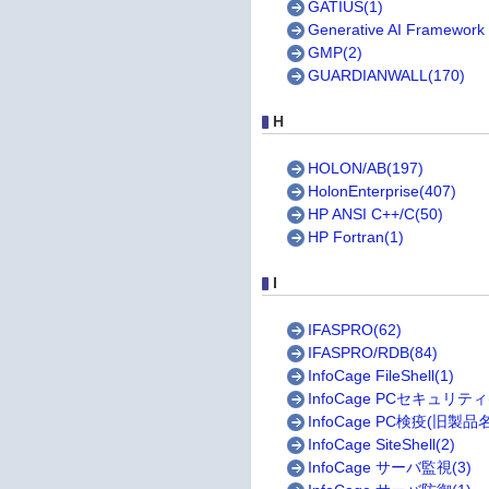
GATIUS(1)
Generative AI Framework 
GMP(2)
GUARDIANWALL(170)
H
HOLON/AB(197)
HolonEnterprise(407)
HP ANSI C++/C(50)
HP Fortran(1)
I
IFASPRO(62)
IFASPRO/RDB(84)
InfoCage FileShell(1)
InfoCage PCセキュリティ(
InfoCage PC検疫(旧製品名
InfoCage SiteShell(2)
InfoCage サーバ監視(3)