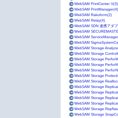
WebSAM PrintCenter V(3
WebSAM PrintManager(4
WebSAM Rakuform(2)
WebSAM Relay(4)
WebSAM SDN 連携アダプ
WebSAM SECUREMASTE
WebSAM ServiceManager
WebSAM SigmaSystemCen
WebSAM Storage Analyzer
WebSAM Storage Control
WebSAM Storage PerforM
WebSAM Storage PerforMa
WebSAM Storage PerforN
WebSAM Storage Protect
WebSAM Storage Realloca
WebSAM Storage Replicati
WebSAM Storage Replicat
WebSAM Storage Replicat
WebSAM Storage Replicat
WebSAM Storage RepNavi
WebSAM Storage SnapCon