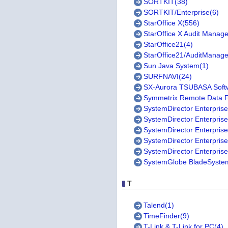
SORTKIT(38)
SORTKIT/Enterprise(6)
StarOffice X(556)
StarOffice X Audit Manage
StarOffice21(4)
StarOffice21/AuditManage
Sun Java System(1)
SURFNAVI(24)
SX-Aurora TSUBASA Soft
Symmetrix Remote Data Fa
SystemDirector Enterprise
SystemDirector Enterprise
SystemDirector Enterprise
SystemDirector Enterpri
SystemDirector Enterprise
SystemGlobe BladeSy
T
Talend(1)
TimeFinder(9)
T-Link & T-Link for PC(4)