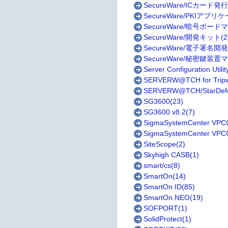
SecureWare/ICカード発
SecureWare/PKIアプ
SecureWare/暗号ボード
SecureWare/開発キット(2
SecureWare/電子署名開
SecureWare/秘密鍵装置
Server Configuration Utilit
SERVERW@TCH for Tripw
SERVERW@TCH/StarDefen
SG3600(23)
SG3600 v8.2(7)
SigmaSystemCenter VPC
SigmaSystemCente
SiteScope(2)
Skyhigh CASB(1)
smart/cs(8)
SmartOn(14)
SmartOn ID(85)
SmartOn NEO(19)
SOFPORT(1)
SolidProtect(1)