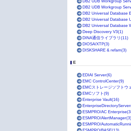
DB2 UDB Workgroup Serve
DB2 UDB Workgroup Server
DB2 Universal Database En
DB2 Universal Database Un
DB2 Universal Database W
Deep Discovery V3(1)
DINA通信ライブラリ(11)
DIOSA/XTP(3)
DISKSHARE & refam(3)
E
EDIAI Server(6)
EMC ControlCenter(9)
EMCストレージソフトウェア
EMCソフト(9)
Enterprise Vault(16)
EnterpriseDirectoryServer
ESMPRO/AC Enterprise(3
ESMPRO/AlertManager(3
ESMPRO/AutomaticRunnin
ESMPRO/BASE(13)