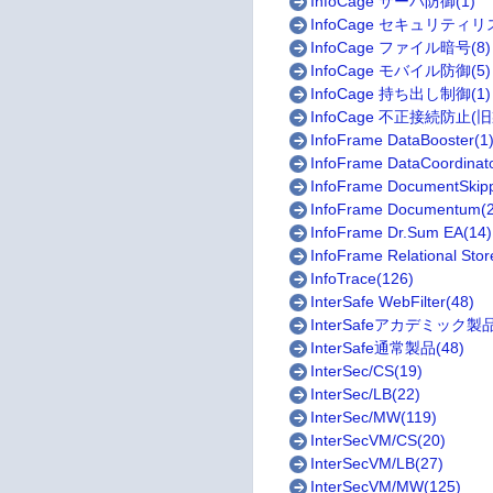
InfoCage サーバ防御(1)
InfoCage セキュリティリ
InfoCage ファイル暗号(8)
InfoCage モバイル防御(5)
InfoCage 持ち出し制御(1)
InfoCage 不正接続防止(旧製品
InfoFrame DataBooster(1
InfoFrame DataCoordinato
InfoFrame DocumentSkipp
InfoFrame Documentum(2
InfoFrame Dr.Sum EA(14)
InfoFrame Relational Stor
InfoTrace(126)
InterSafe WebFilter(48)
InterSafeアカデミック製品
InterSafe通常製品(48)
InterSec/CS(19)
InterSec/LB(22)
InterSec/MW(119)
InterSecVM/CS(20)
InterSecVM/LB(27)
InterSecVM/MW(125)