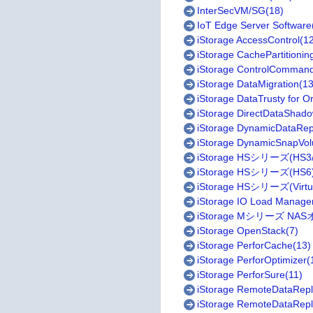
InterSecVM/SG(18)
IoT Edge Server Software
iStorage AccessControl(1
iStorage CachePartitionin
iStorage ControlComman
iStorage DataMigration(13
iStorage DataTrusty for O
iStorage DirectDataShado
iStorage DynamicDataRepl
iStorage DynamicSnapVo
iStorage HSシリーズ(HS3/
iStorage HSシリーズ(HS6)
iStorage HSシリーズ(Virtual
iStorage IO Load Manage
iStorage Mシリーズ NA
iStorage OpenStack(7)
iStorage PerforCache(13)
iStorage PerforOptimizer(
iStorage PerforSure(11)
iStorage RemoteDataRepli
iStorage RemoteDataRepli