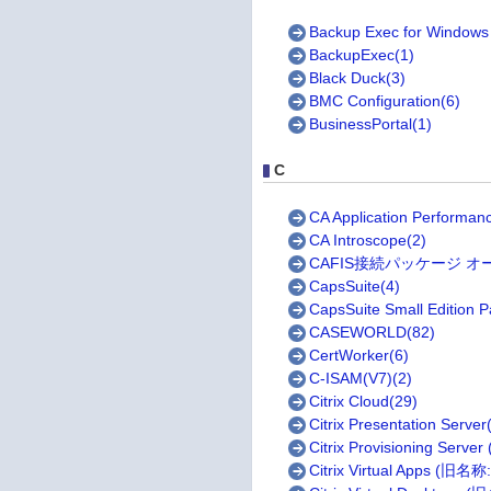
Backup Exec for Windows
BackupExec(1)
Black Duck(3)
BMC Configuration(6)
BusinessPortal(1)
C
CA Application Performa
CA Introscope(2)
CAFIS接続パッケージ オ
CapsSuite(4)
CapsSuite Small Edition P
CASEWORLD(82)
CertWorker(6)
C-ISAM(V7)(2)
Citrix Cloud(29)
Citrix Presentation Server
Citrix Provisioning Serve
Citrix Virtual Apps (旧名称