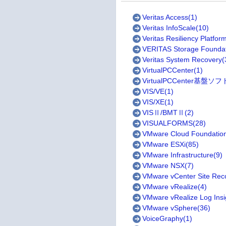
Veritas Access(1)
Veritas InfoScale(10)
Veritas Resiliency Platfor
VERITAS Storage Foundat
Veritas System Recovery(
VirtualPCCenter(1)
VirtualPCCenter基盤ソ
VIS/VE(1)
VIS/XE(1)
VISⅡ/BMTⅡ(2)
VISUALFORMS(28)
VMware Cloud Foundation
VMware ESXi(85)
VMware Infrastructure(9)
VMware NSX(7)
VMware vCenter Site Rec
VMware vRealize(4)
VMware vRealize Log Insi
VMware vSphere(36)
VoiceGraphy(1)