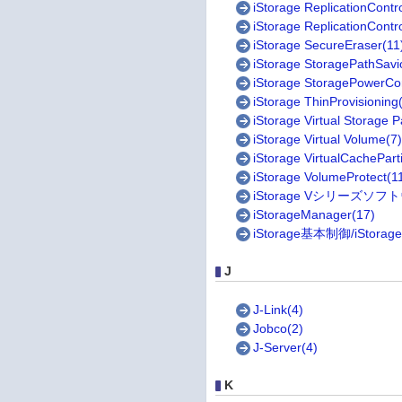
iStorage ReplicationContr
iStorage ReplicationContr
iStorage SecureEraser(11
iStorage StoragePathSavi
iStorage StoragePowerCo
iStorage ThinProvisioning
iStorage Virtual Storage Pa
iStorage Virtual Volume(7
iStorage VirtualCacheParti
iStorage VolumeProtect(1
iStorage Vシリーズソフト
iStorageManager(17)
iStorage基本制御/iStorage
J
J-Link(4)
Jobco(2)
J-Server(4)
K