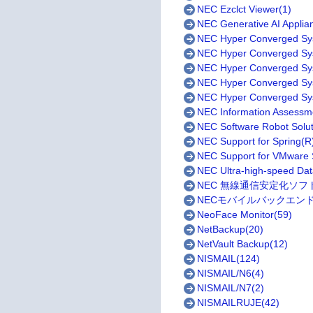
NEC Ezclct Viewer(1)
NEC Generative AI Applia
NEC Hyper Converged Sy
NEC Hyper Converged Sys
NEC Hyper Converged 
NEC Hyper Converged Sy
NEC Hyper Converged Sy
NEC Information Assessm
NEC Software Robot Solut
NEC Support for Spring(R
NEC Support for VMware 
NEC Ultra-high-speed Dat
NEC 無線通信安定化ソフト
NECモバイルバックエンド
NeoFace Monitor(59)
NetBackup(20)
NetVault Backup(12)
NISMAIL(124)
NISMAIL/N6(4)
NISMAIL/N7(2)
NISMAILRUJE(42)