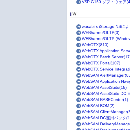
VSP G150 ソフトウェア(4
W
wasabi x iStorage
WEBharmo/OLTP(3)
WEBharmo/OLTP (Windo
WebOTX(810)
WebOTX Application Serv
WebOTX Batch Server(17
WebOTX Portal(107)
WebOTX Service Integrati
WebSAM AlertManager(8
WebSAM Application Navig
WebSAM AssetSuite(15)
WebSAM AssetSuite DC Ed
WebSAM BASECenter(1)
WebSAM BOM(2)
WebSAM ClientManager(
WebSAM DC運用パック(1
WebSAM DeliveryManager 