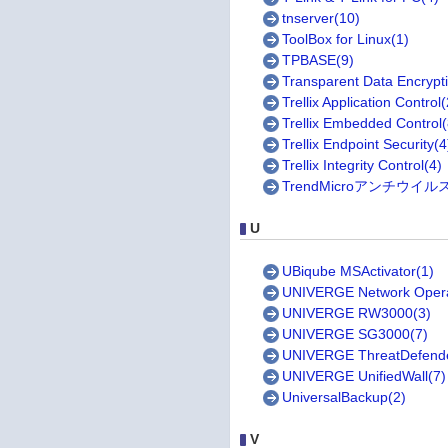
tnserver(10)
ToolBox for Linux(1)
TPBASE(9)
Transparent Data Encrypt
Trellix Application Control(
Trellix Embedded Control(
Trellix Endpoint Security(4
Trellix Integrity Control(4)
TrendMicroアンチウイル
U
UBiqube MSActivator(1)
UNIVERGE Network Opera
UNIVERGE RW3000(3)
UNIVERGE SG3000(7)
UNIVERGE ThreatDefende
UNIVERGE UnifiedWall(7)
UniversalBackup(2)
V