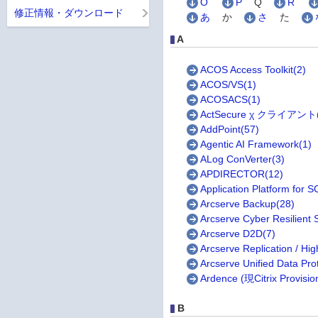
O
P
Q
R
修正情報・ダウンロード
あ
か
さ
た
A
ACOS Access Toolkit(2)
ACOS/VS(1)
ACOSACS(1)
ActSecure χ クライアント(
AddPoint(57)
Agentic AI Framework(1)
ALog ConVerter(3)
APDIRECTOR(12)
Application Platform for 
Arcserve Backup(28)
Arcserve Cyber Resilient 
Arcserve D2D(7)
Arcserve Replication / High
Arcserve Unified Data Pro
Ardence (現Citrix Provisio
B