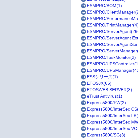
ESMPRO/BOM(1)
ESMPRO/ClientManager(
ESMPRO/PerformanceMan
ESMPRO/PrintManager(4
ESMPRO/ServerAgent(26
ESMPRO/ServerAgent Ext
ESMPRO/ServerAgentServ
ESMPRO/ServerManager(
ESMPRO/TaskMonitor(2)
ESMPRO/UPSController(1
ESMPRO/UPSManager(4
ESSシリーズ(1)
ETOSJX(65)
ETOSWEB SERVER(3)
eTrust Antivirus(1)
Express5800/FW(2)
Express5800/InterSec CS
Express5800/InterSec LB
Express5800/InterSec M
Express5800/InterSec 
Express5800/SG(3)