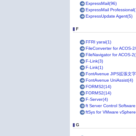
ExpressMail(96)
ExpressMail Professional(
ExpressUpdate Agent(5)
F
FFRI yarai(1)
FileConverter for ACOS-2/
FileNavigator for ACOS-2(
F-Link(3)
F-Link(1)
FontAvenue JIPS拡張文
FontAvenue UniAssist(4)
FORMS2(14)
FORMS2(14)
F-Server(4)
ft Server Control Software
ftSys for VMware vSphere
G