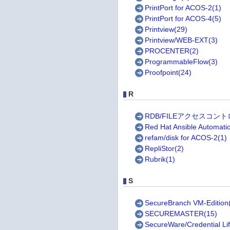
PrintPort for ACOS-2(1)
PrintPort for ACOS-4(5)
Printview(29)
Printview/WEB-EXT(3)
PROCENTER(2)
ProgrammableFlow(3)
Proofpoint(24)
R
RDB/FILEアクセスコント
Red Hat Ansible Automati
refam/disk for ACOS-2(1)
RepliStor(2)
Rubrik(1)
S
SecureBranch VM-Edition
SECUREMASTER(15)
SecureWare/Credential Li