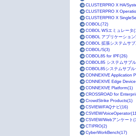
CLUSTERPRO X HA/Syste
CLUSTERPRO X Operation
CLUSTERPRO X SingleSer
COBOL(72)
COBOL WSエミュレータ(1
COBOL アプリケーション
COBOL 拡張システムサブ
COBOL/S(3)
COBOL85 for IPF(26)
COBOL85 システムサブル
COBOL85システムサブル
CONNEXIVE Application Pl
CONNEXIVE Edge Device
CONNEXIVE Platform(1)
CROSSROAD for Enterpris
CrowdStrike Products(1)
CSVIEW/FAQナビ(16)
CSVIEW/VoiceOperator(1
CSVIEW/Webアンケート(1
CTIPRO(2)
CyberWorkBench(17)