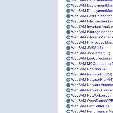
WebSAM DeploymentMan
WebSAM DeploymentManage
WebSAM DeploymentManag
WebSAM Fast Unload for 
WebSAM FileTransfer(12)
WebSAM Invariant Analyz
WebSAM iStorageManager
WebSAM iStorageManager 
WebSAM IT Process M
WebSAM JMSS(41)
WebSAM JobCenter(17)
WebSAM LogCollector(2)
WebSAM MCOperations(2
WebSAM Netvisor(24)
WebSAM NetvisorPro(24)
WebSAM NetvisorPro V(4
WebSAM Network Automat
WebSAM Network Flow An
WebSAM NetWorker(63)
WebSAM OpenDiosa/OPB
WebSAM PerfCenter(1)
WebSAM Performance Ma