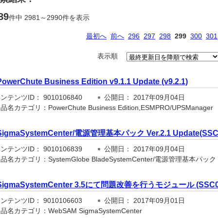
89
件中 2981～2990件を表示
最初へ
前へ
296
297
298
299
300
301
表示順
PowerChute Business Edition v9.1.1 Update (v9.2.1)
テンツID： 9010106840
公開日： 2017年09月04日
名カテゴリ：PowerChute Business Edition,ESMPRO/UPSManager
SigmaSystemCenter/電源管理基本パック Ver.2.1 Update(SSC
テンツID： 9010106839
公開日： 2017年09月04日
名カテゴリ：SystemGlobe BladeSystemCenter/電源管理基本パック
SigmaSystemCenter 3.5にて問題改善を行うモジュール (SSC03
テンツID： 9010106603
公開日： 2017年09月01日
名カテゴリ：WebSAM SigmaSystemCenter