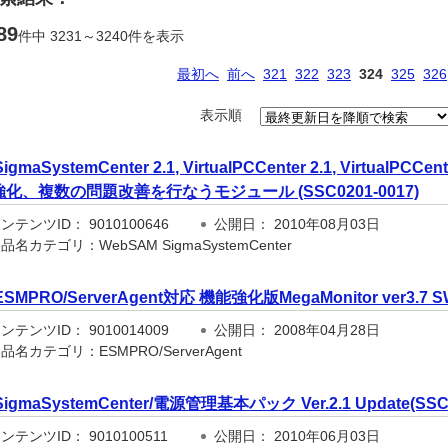
89
件中 3231～3240件を表示
最初へ
前へ
321
322
323
324
325
326
表示順
SigmaSystemCenter 2.1, VirtualPCCenter 2.1, VirtualPCCen
化、複数の問題改善を行なうモジュール (SSC0201-0017)
テンツID： 9010100646
公開日： 2010年08月03日
名カテゴリ：WebSAM SigmaSystemCenter
ESMPRO/ServerAgent対応 機能強化版MegaMonitor ver3.7 SW
テンツID： 9010014009
公開日： 2008年04月28日
名カテゴリ：ESMPRO/ServerAgent
SigmaSystemCenter/電源管理基本パック Ver.2.1 Update(SSCA
テンツID： 9010100511
公開日： 2010年06月03日