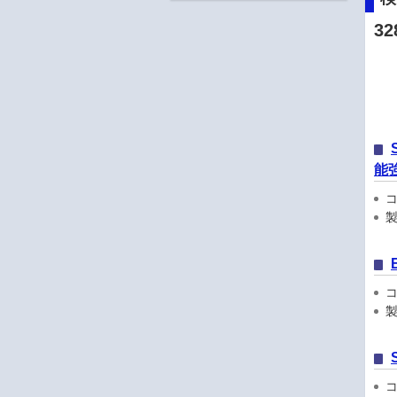
32
能強
コン
製品
コン
製品
コン