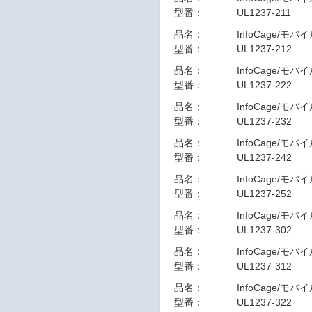
型番：
UL1237-211
品名：
InfoCage/モバイ
型番：
UL1237-212
品名：
InfoCage/モバイ
型番：
UL1237-222
品名：
InfoCage/モバイ
型番：
UL1237-232
品名：
InfoCage/モバイ
型番：
UL1237-242
品名：
InfoCage/モバイ
型番：
UL1237-252
品名：
InfoCage/モバイ
型番：
UL1237-302
品名：
InfoCage/モバイ
型番：
UL1237-312
品名：
InfoCage/モバイ
型番：
UL1237-322