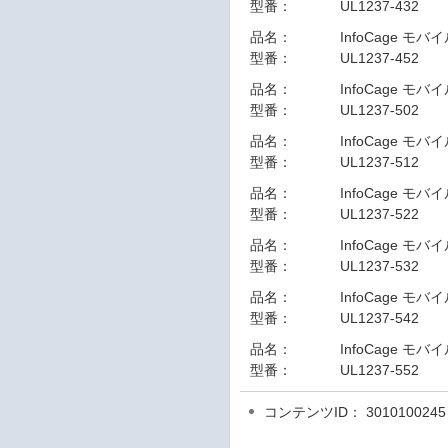
型番：
UL1237-432
品名：
InfoCage モバイ
型番：
UL1237-452
品名：
InfoCage モバイ
型番：
UL1237-502
品名：
InfoCage モバイ
型番：
UL1237-512
品名：
InfoCage モバイ
型番：
UL1237-522
品名：
InfoCage モバイ
型番：
UL1237-532
品名：
InfoCage モバイ
型番：
UL1237-542
品名：
InfoCage モバイ
型番：
UL1237-552
コンテンツID： 3010100245